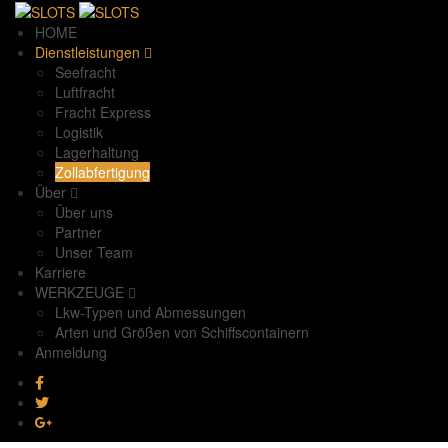
HOME
Dienstleistungen
Seefracht
Luftfracht
Fracht Express
Logistik
Lagerhaltung
Zollabfertigung
Über
Über uns
Partner
Unser Team
Karriere
WERKZEUGE
Lkw-Typen und Abmessungen
Arten und Größen von Schiffscontainern
Anmeldung