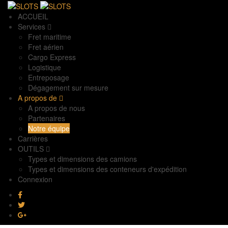
ACCUEIL
Services
Fret maritime
Fret aérien
Cargo Express
Logistique
Entreposage
Dégagement sur mesure
A propos de
A propos de nous
Partenaires
Notre équipe
Carrières
OUTILS
Types et dimensions des camions
Types et dimensions des conteneurs d'expédition
Connexion