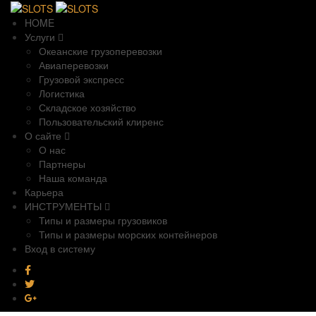
HOME
Услуги
Океанские грузоперевозки
Авиаперевозки
Грузовой экспресс
Логистика
Складское хозяйство
Пользовательский клиренс
О сайте
О нас
Партнеры
Наша команда
Карьера
ИНСТРУМЕНТЫ
Типы и размеры грузовиков
Типы и размеры морских контейнеров
Вход в систему