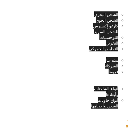
لمنزل
لخدمات
الشحن البحري
الشحن الجوي
كارغو إكسبرس
للشحن السريع
اللوجستيات
التخزين
التخليص الجمركي
بذة عن
نبذة عنا
الشركاء
فريقنا
لوظائف
لأدوات
أنواع الشاحنات
وأبعادها
أنواع حاويات
الشحن وأحجامها
سجيل الدخول